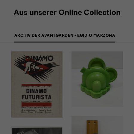
Sie
zum
Aus unserer Online Collection
Navigieren
die
ARCHIV DER AVANTGARDEN - EGIDIO MARZONA
Schaltflächen
Zurück
und
Weiter