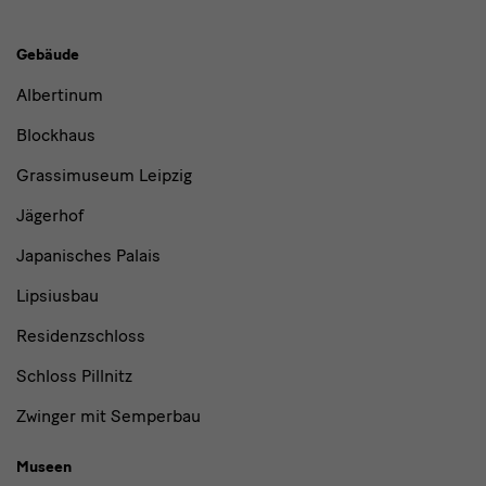
Gebäude,
Gebäude
Museen
Albertinum
und
Blockhaus
Institutionen
Grassimuseum Leipzig
Jägerhof
Japanisches Palais
Lipsiusbau
Residenzschloss
Schloss Pillnitz
Zwinger mit Semperbau
Museen