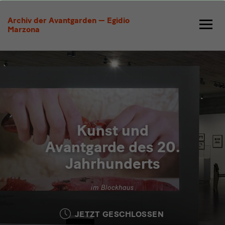
Archiv
Archiv der Avantgarden — Egidio
der
Marzona
Avantgarden
—
Egidio
Marzona
Kunst und
Avantgarde des 20.
Jahrhunderts
im Blockhaus
JETZT GESCHLOSSEN