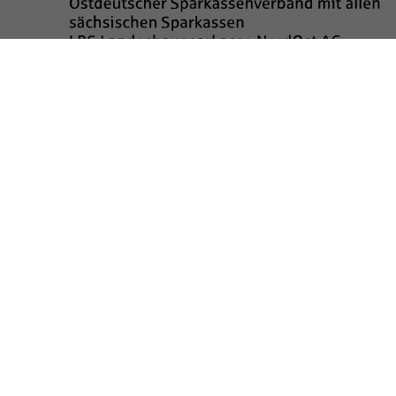
Sponsored by
Die Realisierung des Internetauftritts wurde gefördert durch
Impressum
Datenschutz
Barrierefreiheit