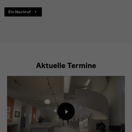
Ein Nachruf
Aktuelle Termine
video
Inhalt
von
externem