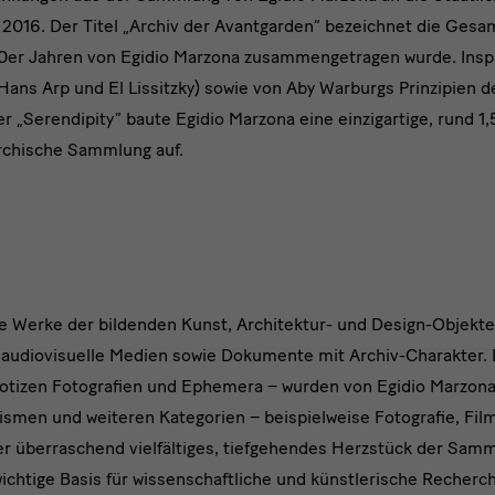
2016. Der Titel „Archiv der Avantgarden“ bezeichnet die Ges
0er Jahren von Egidio Marzona zusammengetragen wurde. Inspi
ans Arp und El Lissitzky) sowie von Aby Warburgs Prinzipien d
 „Serendipity“ baute Egidio Marzona eine einzigartige, rund 1,
rchische Sammlung auf.
le Werke der bildenden Kunst, Architektur- und Design-Objekte
d audiovisuelle Medien sowie Dokumente mit Archiv-Charakter.
 Notizen Fotografien und Ephemera – wurden von Egidio Marzon
smen und weiteren Kategorien – beispielweise Fotografie, Film
der überraschend vielfältiges, tiefgehendes Herzstück der Sam
ichtige Basis für wissenschaftliche und künstlerische Recherch