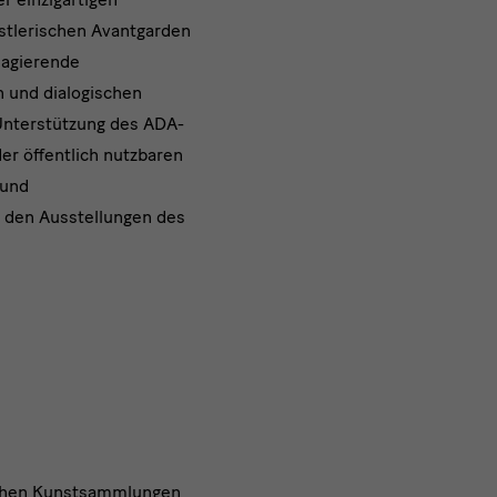
nstlerischen Avantgarden
l agierende
n und dialogischen
 Unterstützung des ADA-
der öffentlich nutzbaren
 und
u den Ausstellungen des
ichen Kunstsammlungen