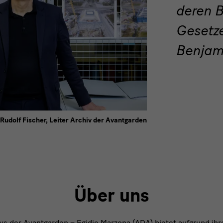
deren B
Gesetze
Benjam
 Rudolf Fischer, Leiter Archiv der Avantgarden
Über uns
s der Avantgarden – Egidio Marzona (ADA) bietet aufgrund ihre