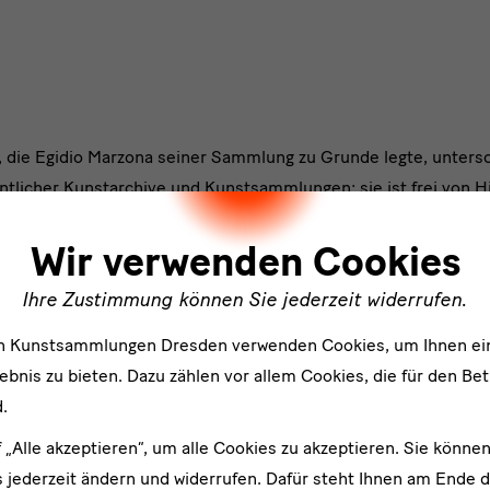
, die Egidio Marzona seiner Sammlung zu Grunde legte, unters
ntlicher Kunstarchive und Kunstsammlungen: sie ist frei von H
ler
zona behandelt alle Materialien, die im Kontext der Kunstprodu
Wir verwenden Cookies
für ihn ist ein Brief genauso bedeutsam wie ein Gemälde, eine k
 wie ein Design-Objekt oder eine seltene Zeitschrift. Damit ist
Ihre Zustimmung können Sie jederzeit widerrufen.
atische Sammlung und riesiger Wissens- und Ideenspeicher, i
ie zahlreichen Utopien und die erstaunlichen Vernetzungen von
en Kunstsammlungen Dresden verwenden Cookies, um Ihnen ei
arden des 20. Jahrhunderts sichtbar werden. Die Gesamtheit
bnis zu bieten. Dazu zählen vor allem Cookies, die für den Bet
itestgehend vollständigen Querschnitt der künstlerisch-avantg
.
en des 20. Jahrhunderts und deren Vernetzungen ab.
f „Alle akzeptieren“, um alle Cookies zu akzeptieren. Sie können
 jederzeit ändern und widerrufen. Dafür steht Ihnen am Ende d