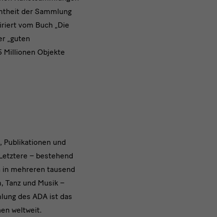
amtheit der Sammlung
riert vom Buch „Die
er „guten
5 Millionen Objekte
, Publikationen und
 Letztere – bestehend
a in mehreren tausend
, Tanz und Musik –
mlung des ADA ist das
en weltweit.