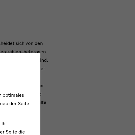
cheidet sich von den
ierarchien, heterogen
ktion angefallen sind,
leine Skizze auf einer
 das Archiv der
n der die Spuren der
 Künstler*innen und
n optimales
 der Sammlungsinhalte
rieb der Seite
ardistischen und
 Ihr
er Seite die