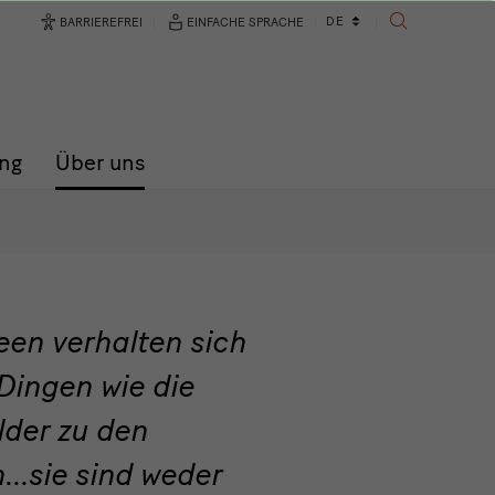
Sprachwechsler
DE
BARRIEREFREI
EINFACHE SPRACHE
SUCHE
ng
Über uns
een verhalten sich
Dingen wie die
lder zu den
...sie sind weder