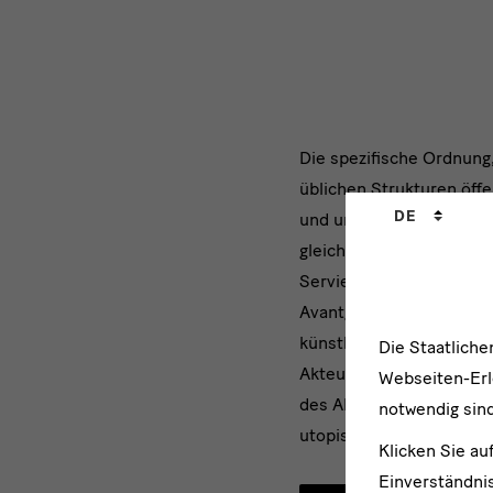
Marzona
Die spezifische Ordnung
üblichen Strukturen öffe
||
Sprachwechs
DE
und unkonventionell. Mar
gleichwertig. Das heißt, 
Serviette ebenso wichtig
Avantgarden eine demokr
künstlerischen Ideen, d
Die Staatlich
Akteur*innen der Avantg
Webseiten-Erle
des ADA bildet einen we
notwendig sind
utopistischen Strömung
Klicken Sie au
Einverständnis