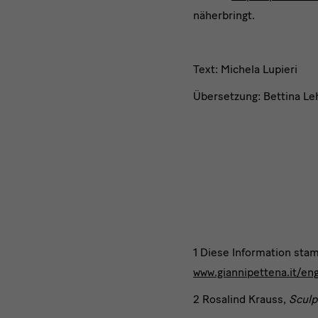
näherbringt.
Text: Michela Lupieri
Übersetzung: Bettina Le
1
Diese Information sta
www.giannipettena.it/eng
2
Rosalind Krauss,
Sculp