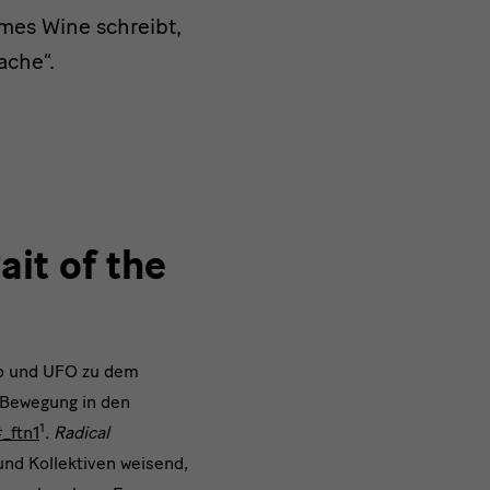
ames Wine schreibt,
ache“.
ait of the
io und UFO zu dem
e Bewegung in den
1
_ftn1
. Radical
und Kollektiven weisend,