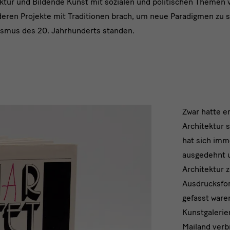
ektur und Bildende Kunst mit sozialen und politischen Themen
deren Projekte mit Traditionen brach, um neue Paradigmen zu s
ismus des 20. Jahrhunderts standen.
Entwi
Zwar hatte er
Architektur 
hat sich imm
ausgedehnt u
Architektur 
Ausdrucksfor
gefasst waren
Kunstgalerien
Mailand verb