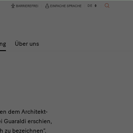
Sprachwechsler
DE
BARRIEREFREI
EINFACHE SPRACHE
SUCHE
ng
Über uns
ben dem Architekt-
ei Guaraldi erschien,
sch zu bezeichnen“.