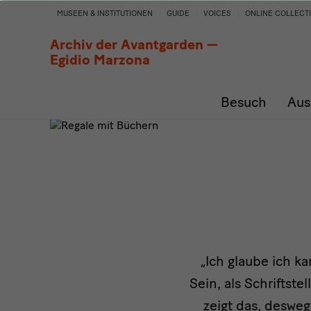
Aus
MUSEEN & INSTITUTIONEN
GUIDE
VOICES
ONLINE COLLECT
der
Archiv der Avantgarden —
Egidio Marzona
Sammlung
Besuch
Aus
„Ich glaube ich k
Sein, als Schriftste
zeigt das, deswege