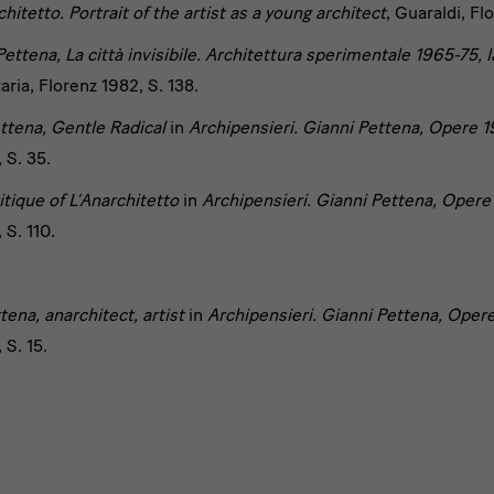
chitetto. Portrait of the artist as a young architect
, Guaraldi, Fl
ettena, La città invisibile. Architettura sperimentale 1965-75, la c
aria, Florenz 1982, S. 138.
ttena, Gentle Radical
in
Archipensieri. Gianni Pettena, Opere 
 S. 35.
itique of L’Anarchitetto
in
Archipensieri. Gianni Pettena, Oper
 S. 110.
tena, anarchitect, artist
i
n
Archipensieri.
Gianni Pettena, Oper
 S. 15.