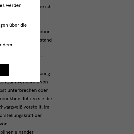
ies werden
 Pettena sich, so wie ich,
972 bei Guaraldi
ngen über die
atur der Beat-Generation
5
ache“
. Pettena verstand
r dem
6
esses“
. Ein
bestehenden Struktur
ilten Texten über
ein- und Großschreibung
ken zum Verhältnis von
lbst unterbrechen oder
punktion, führen sie die
chwarzweiß vorstellt. Im
orstellungskraft der
 von
iplinen einander