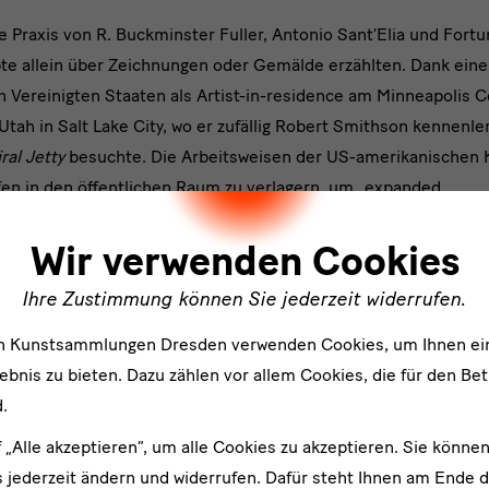
he Praxis von R. Buckminster Fuller, Antonio Sant’Elia und Fort
te allein über Zeichnungen oder Gemälde erzählten. Dank eine
n Vereinigten Staaten als Artist-in-residence am Minneapolis C
Utah in Salt Lake City, wo er zufällig Robert Smithson kennenle
ral Jetty
besuchte. Die Arbeitsweisen der US-amerikanischen K
ffen in den öffentlichen Raum zu verlagern, um „expanded
ler
2
.museum/typo3/#_ftn1
– ‚erweiterte Arbeiten‘ – zu entwickeln,
Wir verwenden Cookies
Landschaft verschmolzen, stimulierten Pettenas radikale Sicht
 zu.
Ihre Zustimmung können Sie jederzeit widerrufen.
en Kunstsammlungen Dresden verwenden Cookies, um Ihnen ei
bnis zu bieten. Dazu zählen vor allem Cookies, die für den Bet
.
od.skd.museum/typo3/#_ftn1
f „Alle akzeptieren“, um alle Cookies zu akzeptieren. Sie können
3
o
ist ein Paradebeispiel eines nich
 jederzeit ändern und widerrufen. Dafür steht Ihnen am Ende d
 es vereint die Merkmale von Essay, Roman, visueller Poesie 