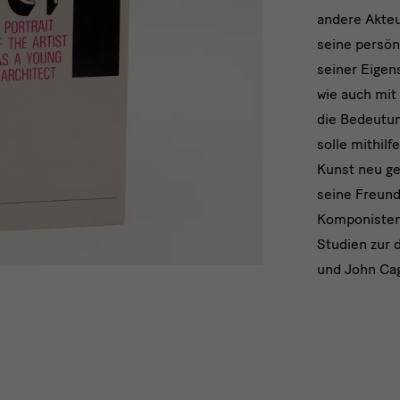
andere Akteu
seine persön
seiner Eigens
wie auch mit
die Bedeutun
solle mithil
Kunst neu ge
seine Freund
Komponisten
Studien zur 
und John Cage