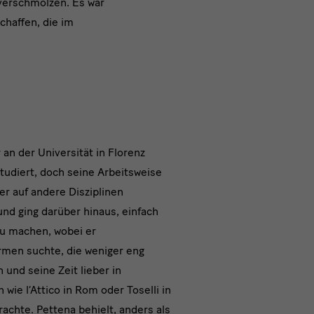
 verschmolzen. Es war
chaffen, die im
cklung
 an der Universität in Florenz
studiert, doch seine Arbeitsweise
er auf andere Disziplinen
nd ging darüber hinaus, einfach
zu machen, wobei er
men suchte, die weniger eng
 und seine Zeit lieber in
 wie l‘Attico in Rom oder Toselli in
rachte.
Pettena behielt, anders als